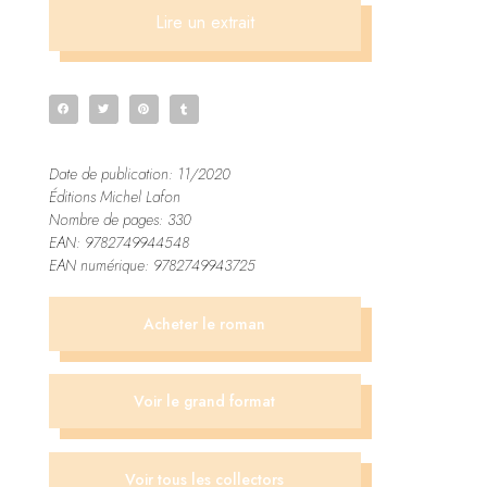
Lire un extrait
Date de publication: 11/2020
Éditions Michel Lafon
Nombre de pages: 330
EAN: 9782749944548
EAN numérique: 9782749943725
Acheter le roman
Voir le grand format
Voir tous les collectors