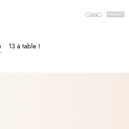
e
13 à table !