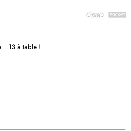
e
13 à table !