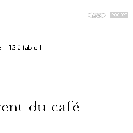
e
13 à table !
vent du café