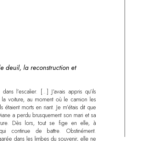
 deuil, la reconstruction et
 dans l’escalier. […] J’avais appris qu’ils
ns la voiture, au moment où le camion les
ils étaient morts en riant. Je m’étais dit que
 Diane a perdu brusquement son mari et sa
ture. Dès lors, tout se fige en elle, à
ui continue de battre. Obstinément.
garée dans les limbes du souvenir, elle ne